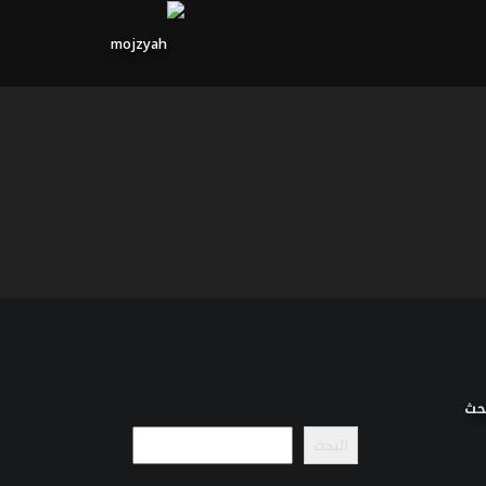
حث
البحث