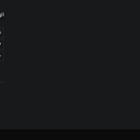
ال
5
f
e